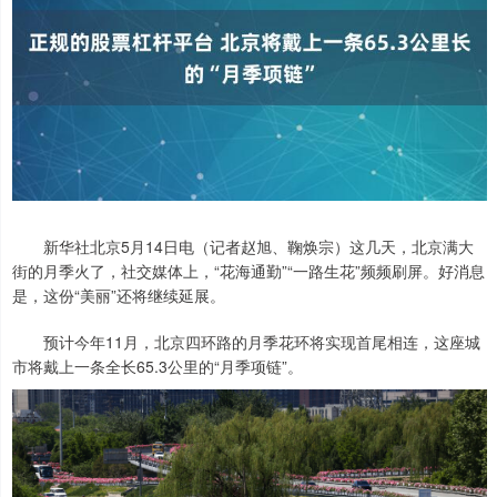
新华社北京5月14日电（记者赵旭、鞠焕宗）这几天，北京满大
街的月季火了，社交媒体上，“花海通勤”“一路生花”频频刷屏。好消息
是，这份“美丽”还将继续延展。
预计今年11月，北京四环路的月季花环将实现首尾相连，这座城
市将戴上一条全长65.3公里的“月季项链”。