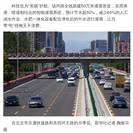
科技也为“美丽”护航。该环路全线新建50万米灌溉管道，采用滴
灌、喷灌相结合的智能灌溉系统，预计节水超50%，减少60%的人工
浇水作业。水肥一体化设备配合净化后的中水进行灌溉，让月
季“吃”得饱又不浪费。
在北京市京通快速路和东四环主路的月季花。新华社记者 鞠焕宗
摄