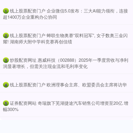
​线上股票配资门户 企业微信5.0发布：三大AI能力领衔，连接
1
超1400万企业重构办公协同
​线上股票配资门户 蝉联生物奥赛“双料冠军”, 女子数奥三金闪
2
耀! 湖南师大附中学科竞赛再创佳绩
​炒股配资网址 惠威科技（002888）2025年一季度营收与净利
3
润显著增长，但需关注现金流和毛利率变化
​线上股票配资门户 欧洲理事会主席、欧盟委员会主席将访华
4
​证券配资网站 奇瑞旗下芜湖捷途汽车销售公司增资至20亿 增
5
幅300%