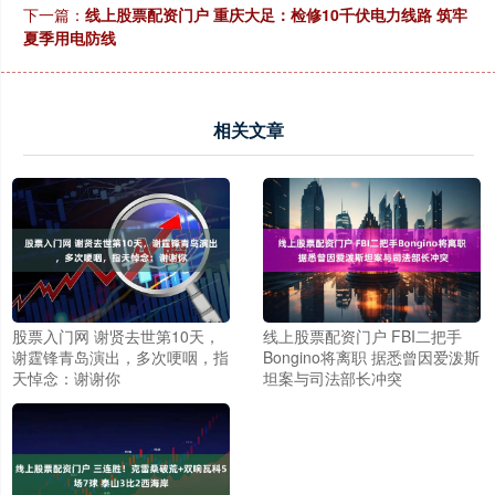
下一篇：
线上股票配资门户 重庆大足：检修10千伏电力线路 筑牢
夏季用电防线
相关文章
股票入门网 谢贤去世第10天，
线上股票配资门户 FBI二把手
谢霆锋青岛演出，多次哽咽，指
Bongino将离职 据悉曾因爱泼斯
天悼念：谢谢你
坦案与司法部长冲突