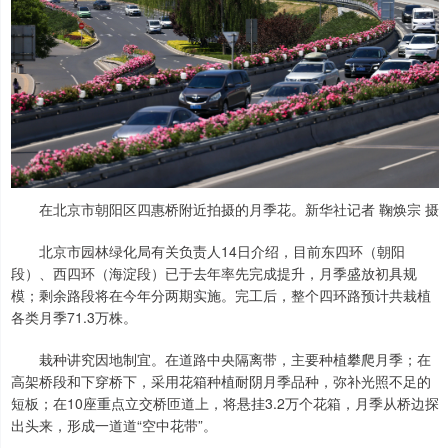
在北京市朝阳区四惠桥附近拍摄的月季花。新华社记者 鞠焕宗 摄
北京市园林绿化局有关负责人14日介绍，目前东四环（朝阳
段）、西四环（海淀段）已于去年率先完成提升，月季盛放初具规
模；剩余路段将在今年分两期实施。完工后，整个四环路预计共栽植
各类月季71.3万株。
栽种讲究因地制宜。在道路中央隔离带，主要种植攀爬月季；在
高架桥段和下穿桥下，采用花箱种植耐阴月季品种，弥补光照不足的
短板；在10座重点立交桥匝道上，将悬挂3.2万个花箱，月季从桥边探
出头来，形成一道道“空中花带”。