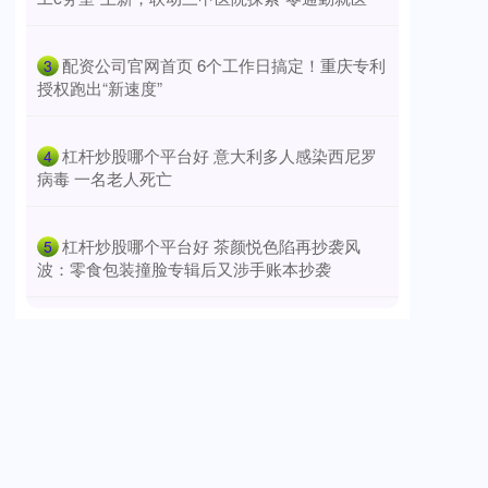
​配资公司官网首页 6个工作日搞定！重庆专利
3
授权跑出“新速度”
​杠杆炒股哪个平台好 意大利多人感染西尼罗
4
病毒 一名老人死亡
​杠杆炒股哪个平台好 茶颜悦色陷再抄袭风
5
波：零食包装撞脸专辑后又涉手账本抄袭