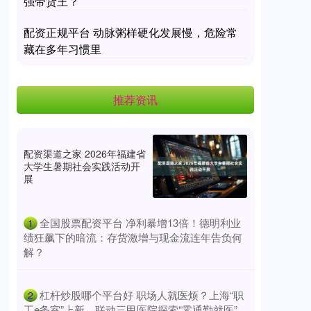
强带货王？
配资正规平台 动脉粥样硬化发展慢，危险常
藏在多年习惯里
推荐资讯
配资渠道之家 2026年福建省
大学生暑期社会实践活动开
展
​全国股票配资平台 净利暴增13倍！德明利业
1
绩狂飙下的暗流：存货激增与现金流连年告负何
解？
​杠杆炒股哪个平台好 职场人就医烦？上海“职
2
工e务室”上新，联动三甲医院探索“零通勤就医”