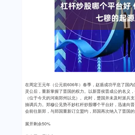
在周定王元年（公元前606年）春季，赵盾成功平息了国
灵公后，重新掌握了晋国的权力。以新晋侯晋成公的名义，
（位于今天的河南郑州以北）。此时，楚国并未及时派兵支
抽调兵力。郑穆公见势不妙杠杆炒股哪个平台好，迅速向晋
会前往新郑，与郑国重新订立盟约，郑国再次纳入了晋国的
展开剩余50%