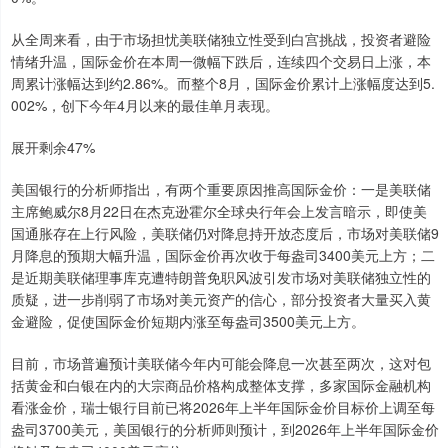
从全周来看，由于市场担忧美联储独立性受到白宫挑战，投资者避险
情绪升温，国际金价在本周一微幅下跌后，连续四个交易日上涨，本
周累计涨幅达到约2.86%。而整个8月，国际金价累计上涨幅度达到5.
002%，创下今年4月以来的最佳单月表现。
展开剩余47%
美国银行的分析师指出，有两个重要原因推高国际金价：一是美联储
主席鲍威尔8月22日在杰克逊霍尔全球央行年会上发言暗示，即使美
国通胀存在上行风险，美联储仍对降息持开放态度后，市场对美联储9
月降息的预期大幅升温，国际金价再次收于每盎司3400美元上方；二
是近期美联储理事库克遭特朗普免职风波引发市场对美联储独立性的
质疑，进一步削弱了市场对美元资产的信心，部分投资者大量买入黄
金避险，促使国际金价短期内涨至每盎司3500美元上方。
目前，市场普遍预计美联储今年内可能会降息一次甚至两次，这对包
括黄金和白银在内的大宗商品价格构成整体支撑，多家国际金融机构
看涨金价，瑞士银行目前已将2026年上半年国际金价目标价上调至每
盎司3700美元，美国银行的分析师则预计，到2026年上半年国际金价